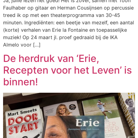
Ja, jullie lezen het goed! Het is zover, samen met Toon
Faulhaber op gitaar en Herman Cousijnsen op percussie
treed ik op met een theaterprogramma van 30-45
minuten. Ingrediënten: een beetje van mezelf, een aantal
(korte) verhalen van Erie la Fontaine en toepasselijke
muziek! Op 24 maart jl. proef gedraaid bij de IKA
Almelo voor […]
De herdruk van ‘Erie,
Recepten voor het Leven’ is
binnen!